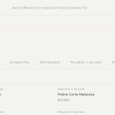
INICIO
PRODUCTOS
NOSOTROS
CONTACTO
CHAQUETAS
PANTALONES
POLERAS Y BLUSAS
P
VER PRODUCTO
VER PRODUCTO
SAS
POLERAS Y BLUSAS
n
Polera Corte Mariposa
$
15.990
VER PRODUCTO
VER PRODUCTO
SAS
POLERAS Y BLUSAS