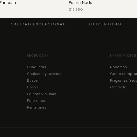
Princesa
Polera Nudo
$
13.990
CALIDAD EXCEPCIONAL
TU IDENTIDAD
—
—
PRODUCTOS
INFORMACIÓN
Chaquetas
Nosotros
Chalecos y sweater
Cómo compra
Buzos
Preguntas frec
Bodys
Contacto
Poleras y blusas
Polerones
Pantalones