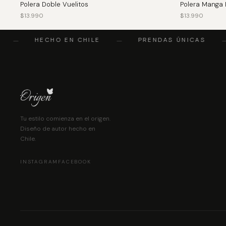
Polera Doble Vuelitos
Polera Manga 
$
13.990
$
13.990
HECHO EN CHILE
PRENDAS ÚNICAS
—
—
—
Tu estilo comienza en el origen.
Diseño de autor hecho en
Chile.
INSTAGRAM
FACEBOOK