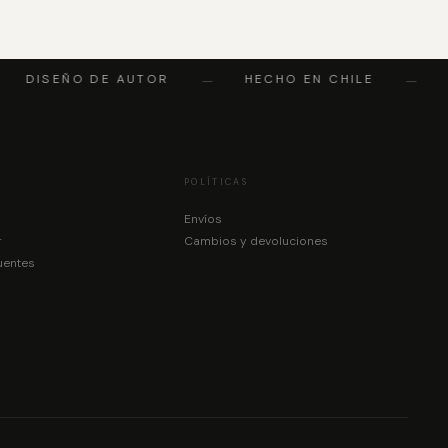
DISEÑO DE AUTOR
HECHO EN CHILE
—
—
POLÍTICAS
Envíos
r
Cambios y devoluciones
uentes