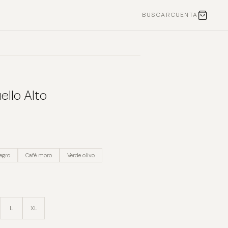
BUSCAR
CUENTA
ello Alto
egro
Café moro
Verde olivo
L
XL