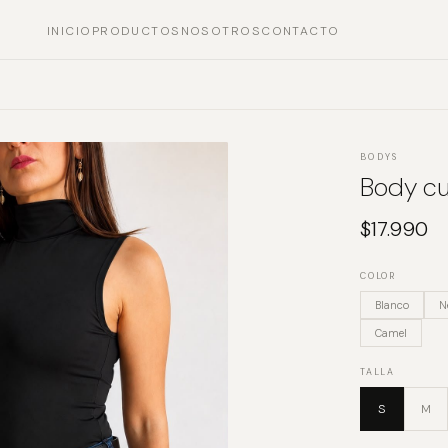
INICIO
PRODUCTOS
NOSOTROS
CONTACTO
BODYS
Body cu
$
17.990
COLOR
Blanco
N
Camel
TALLA
S
M