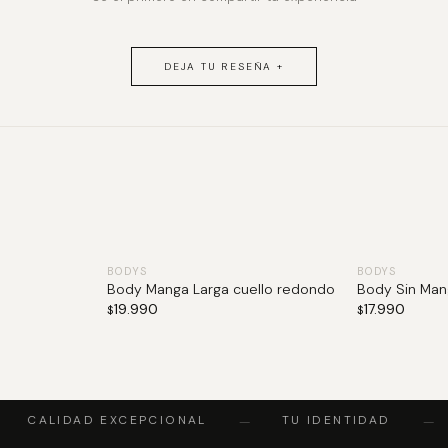
DEJA TU RESEÑA +
BODYS
BODYS
Body Manga Larga cuello redondo
Body Sin Man
19.990
17.990
$
$
CALIDAD EXCEPCIONAL
TU IDENTIDAD
—
—