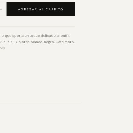
+
AGREGAR AL CARRITO
o que aporta un toque delicado al outfit.
 S a la XL. Colores blanco, negro, Café moro,
mel.