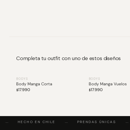
Completa tu outfit con uno de estos diseños
BODYS
BODYS
Body Manga Corta
Body Manga Vuelos
17.990
17.990
$
$
HECHO EN CHILE
PRENDAS ÚNICAS
—
—
—