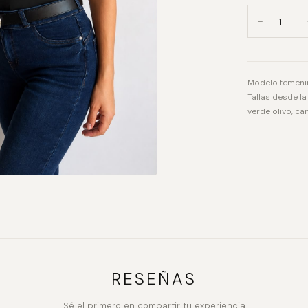
−
Modelo femenin
Tallas desde la
verde olivo, ca
RESEÑAS
Sé el primero en compartir tu experiencia