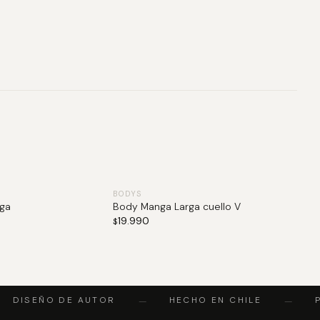
BODYS
ga
Body Manga Larga cuello V
19.990
$
DISEÑO DE AUTOR
HECHO EN CHILE
P
—
—