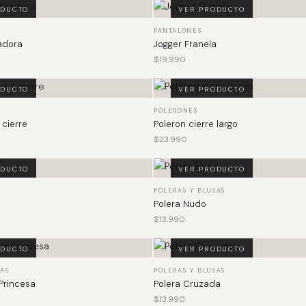
ODUCTO
VER PRODUCTO
PANTALONES
adora
Jogger Franela
$
19.990
ODUCTO
VER PRODUCTO
POLERONES
 cierre
Poleron cierre largo
$
23.990
ODUCTO
VER PRODUCTO
POLERAS Y BLUSAS
Polera Nudo
$
13.990
ODUCTO
VER PRODUCTO
SAS
POLERAS Y BLUSAS
Princesa
Polera Cruzada
$
13.990