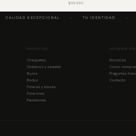
$
39.990
CALIDAD EXCEPCIONAL
TU IDENTIDAD
—
—
PRODUCTOS
INFORMACIÓN
Chaquetas
Nosotros
Chalecos y sweater
Cómo compra
Buzos
Preguntas frec
Bodys
Contacto
Poleras y blusas
Polerones
Pantalones