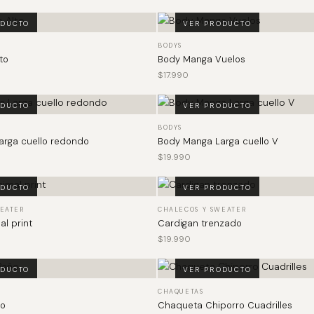
ODUCTO
VER PRODUCTO
BODYS
to
Body Manga Vuelos
$
17.990
ODUCTO
VER PRODUCTO
BODYS
rga cuello redondo
Body Manga Larga cuello V
$
19.990
ODUCTO
VER PRODUCTO
EATER
CHALECOS Y SWEATER
l print
Cardigan trenzado
$
19.990
ODUCTO
VER PRODUCTO
CHAQUETAS
o
Chaqueta Chiporro Cuadrilles