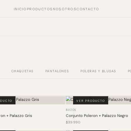
INICIO
PRODUCTOS
NOSOTROS
CONTACTO
CHAQUETAS
PANTALONES
POLERAS Y BLUSAS
P
ODUCTO
VER PRODUCTO
BUZOS
on + Palazzo Gris
Conjunto Poleron + Palazzo Negro
$
39.990