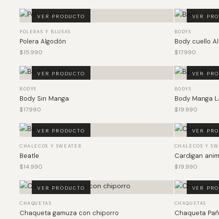
VER PRODUCTO
VER PR
POLERAS Y BLUSAS
BODYS
Polera Algodón
Body cuello Al
$
15.990
$
17.990
VER PRODUCTO
VER PR
BODYS
BODYS
Body Sin Manga
Body Manga La
$
17.990
$
19.990
VER PRODUCTO
VER PR
CHALECOS Y SWEATER
CHALECOS Y SW
Beatle
Cardigan anima
$
14.990
$
19.990
VER PRODUCTO
VER PR
CHAQUETAS
CHAQUETAS
Chaqueta gamuza con chiporro
Chaqueta Pañ