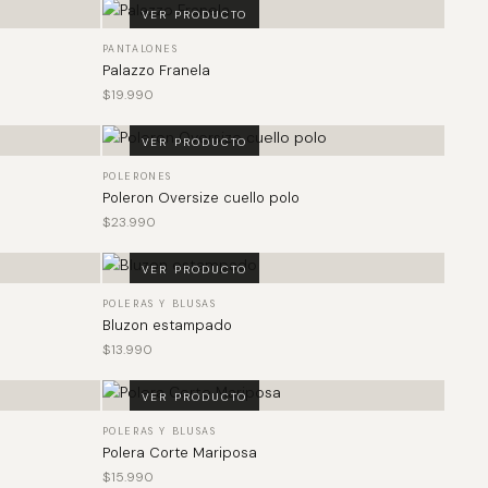
VER PRODUCTO
PANTALONES
Palazzo Franela
$
19.990
VER PRODUCTO
POLERONES
Poleron Oversize cuello polo
$
23.990
VER PRODUCTO
POLERAS Y BLUSAS
Bluzon estampado
$
13.990
VER PRODUCTO
POLERAS Y BLUSAS
Polera Corte Mariposa
$
15.990