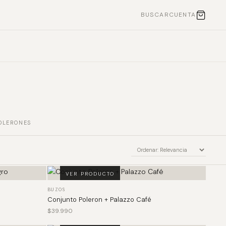
BUSCAR
CUENTA
OLERONES
VER PRODUCTO
BUZOS
Conjunto Poleron + Palazzo Café
$
39.990