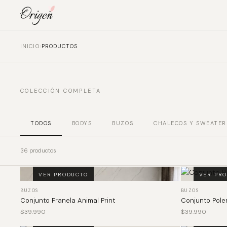
›
INICIO
PRODUCTOS
COLECCIÓN COMPLETA
TODOS
BODYS
BUZOS
CHALECOS Y SWEATER
36 productos
VER PRODUCTO
VER PR
BUZOS
BUZOS
Conjunto Franela Animal Print
Conjunto Poler
$
39.990
$
39.990