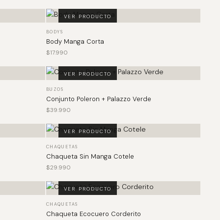
VER PRODUCTO
BODYS
Body Manga Corta
$
17.990
VER PRODUCTO
BUZOS
Conjunto Poleron + Palazzo Verde
$
39.990
VER PRODUCTO
CHAQUETAS
Chaqueta Sin Manga Cotele
$
29.990
VER PRODUCTO
CHAQUETAS
Chaqueta Ecocuero Corderito