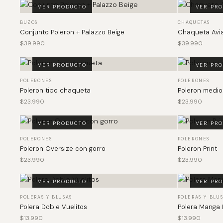
VER PRODUCTO
VER PR
BUZOS
CHAQUETAS
Conjunto Poleron + Palazzo Beige
Chaqueta Avi
$
39.990
$
39.990
VER PRODUCTO
VER PR
POLERONES
POLERONES
Poleron tipo chaqueta
Poleron medio
$
23.990
$
23.990
VER PRODUCTO
VER PR
POLERONES
POLERONES
Poleron Oversize con gorro
Poleron Print
$
23.990
$
23.990
VER PRODUCTO
VER PR
POLERAS Y BLUSAS
POLERAS Y BLU
Polera Doble Vuelitos
Polera Manga 
$
13.990
$
13.990