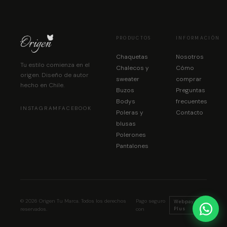
PRODUCTOS
INFORMACIÓN
Chaquetas
Nosotros
Tu estilo comienza en el
Chalecos y
Cómo
origen. Diseño de autor
sweater
comprar
hecho en Chile.
Buzos
Preguntas
Bodys
frecuentes
INSTAGRAM
FACEBOOK
Poleras y
Contacto
blusas
Polerones
Pantalones
© 2026 Origen Tu Marca. Todos los derechos
Pago seguro
Webpay
reservados.
con
Plus