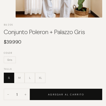
BUZOS
Conjunto Poleron + Palazzo Gris
$
39.990
COLOR
Gris
TALLA
S
M
L
XL
−
+
AGREGAR AL CARRITO