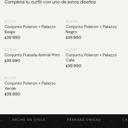
Completa tu outfit con uno de estos diseños
BUZOS
BUZOS
Conjunto Poleron + Palazzo
Conjunto Poleron + Palazzo
Beige
Negro
39.990
39.990
$
$
BUZOS
BUZOS
Conjunto Franela Animal Print
Conjunto Poleron + Palazzo
Café
39.990
$
39.990
$
BUZOS
Conjunto Poleron + Palazzo
Verde
39.990
$
HECHO EN CHILE
PRENDAS ÚNICAS
CAL
—
—
—