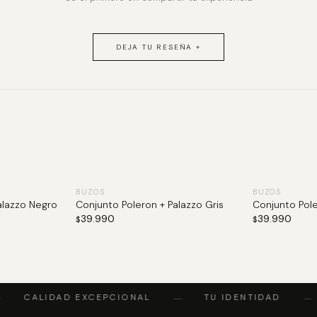
DEJA TU RESEÑA +
BUZOS
BUZOS
alazzo Negro
Conjunto Poleron + Palazzo Gris
Conjunto Pole
39.990
39.990
$
$
CALIDAD EXCEPCIONAL
TU IDENTIDAD
—
—