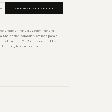
+
AGREGAR AL CARRITO
ccionado en franela algodón nacional,
ta. Una opción cómoda y estilosa para el
s desde la S a la XL. Colores disponibles:
afé moro, gris y verde agua.