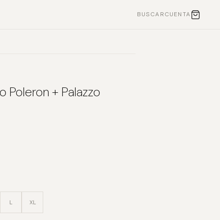
BUSCAR
CUENTA
o Poleron + Palazzo
L
XL