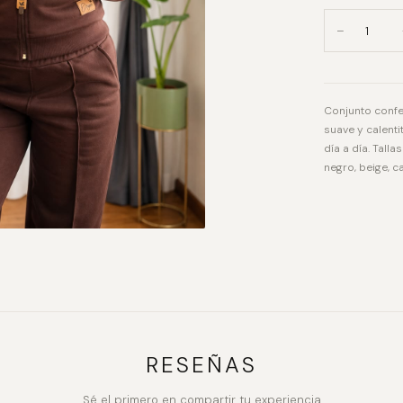
−
Conjunto confe
suave y calenti
día a día. Talla
negro, beige, c
RESEÑAS
Sé el primero en compartir tu experiencia