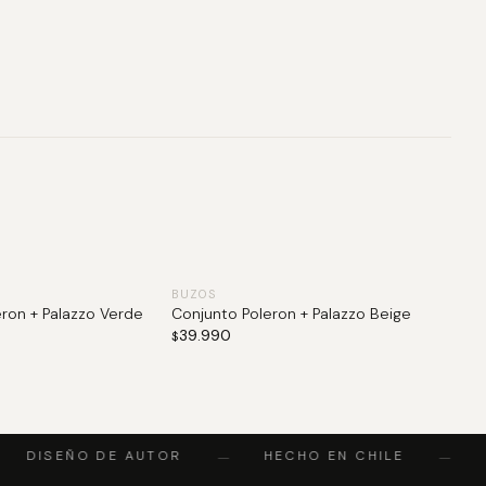
BUZOS
ron + Palazzo Verde
Conjunto Poleron + Palazzo Beige
39.990
$
DISEÑO DE AUTOR
HECHO EN CHILE
P
—
—