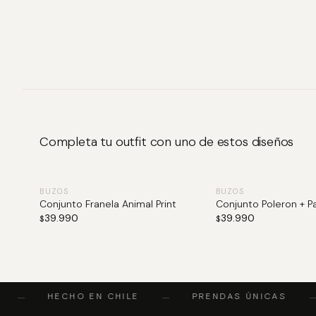
Completa tu outfit con uno de estos diseños
BUZOS
BUZOS
Conjunto Franela Animal Print
Conjunto Poleron + P
39.990
39.990
$
$
HECHO EN CHILE
PRENDAS ÚNICAS
—
—
—