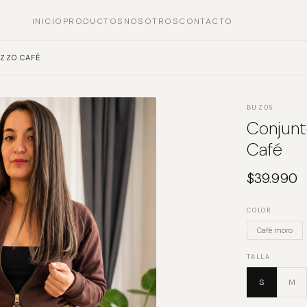
INICIO
PRODUCTOS
NOSOTROS
CONTACTO
AZZO CAFÉ
BUZOS
Conjunt
Café
$
39.990
COLOR
Café moro
TALLA
S
M