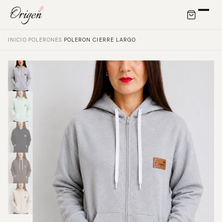
INICIO
›
POLERONES
›
POLERON CIERRE LARGO