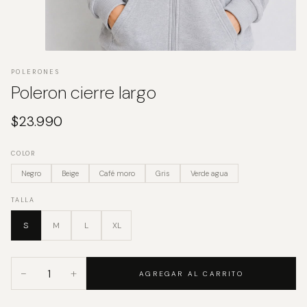
POLERONES
Poleron cierre largo
$
23.990
COLOR
Negro
Beige
Café moro
Gris
Verde agua
TALLA
S
M
L
XL
−
+
AGREGAR AL CARRITO