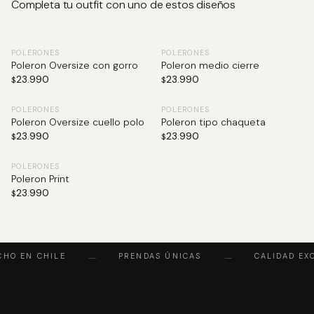
Completa tu outfit con uno de estos diseños
POLERONES
POLERONES
Poleron Oversize con gorro
Poleron medio cierre
23.990
23.990
$
$
POLERONES
POLERONES
Poleron Oversize cuello polo
Poleron tipo chaqueta
23.990
23.990
$
$
POLERONES
Poleron Print
23.990
$
HO EN CHILE
PRENDAS ÚNICAS
CALIDAD EXC
—
—