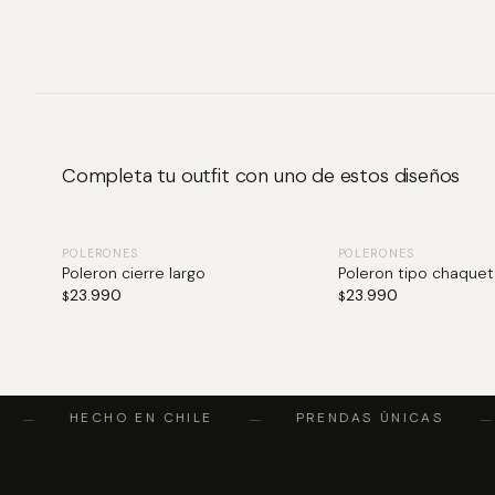
Completa tu outfit con uno de estos diseños
POLERONES
POLERONES
Poleron cierre largo
Poleron tipo chaquet
23.990
23.990
$
$
HECHO EN CHILE
PRENDAS ÚNICAS
—
—
—