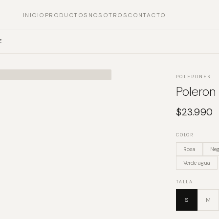
INICIO
PRODUCTOS
NOSOTROS
CONTACTO
E
POLERONES
Poleron
$
23.990
COLOR
Rosa
Neg
Verde agua
TALLA
S
M