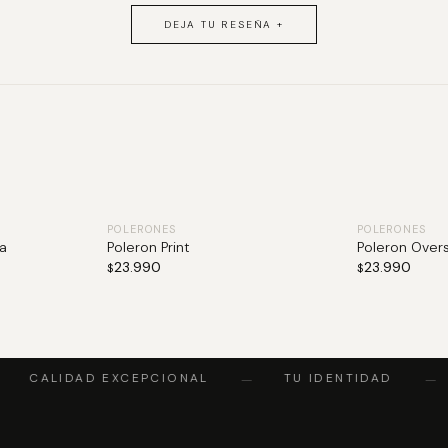
DEJA TU RESEÑA +
POLERONES
POLERONES
a
Poleron Print
Poleron Overs
23.990
23.990
$
$
CALIDAD EXCEPCIONAL
TU IDENTIDAD
—
—