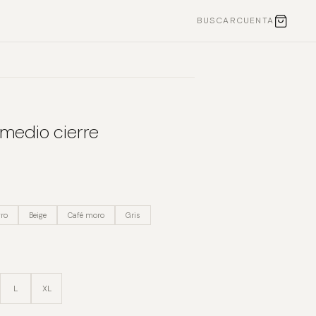
BUSCAR
CUENTA
 medio cierre
ro
Beige
Café moro
Gris
L
XL