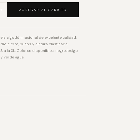
+
AGREGAR AL CARRITO
ela algodón nacional de excelente calidad,
io cierre, puños y cintura elasticada.
 S a la XL. Colores disponibles: negro, beige,
 y verde agua.