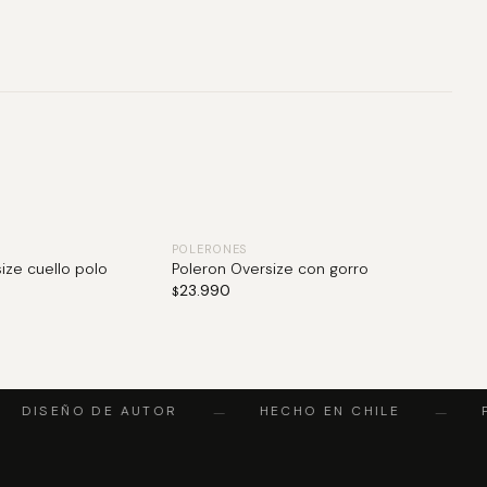
POLERONES
ize cuello polo
Poleron Oversize con gorro
23.990
$
DISEÑO DE AUTOR
HECHO EN CHILE
P
—
—